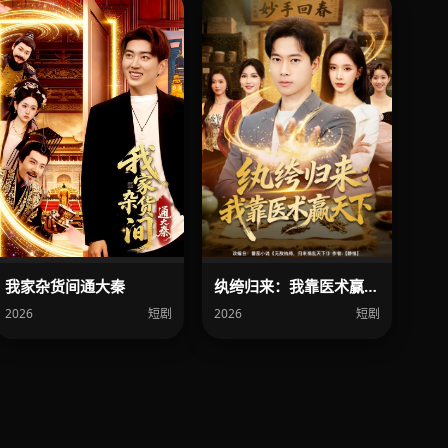
我家杂货间通大秦
纨绔归来：我靠医术赢天下
2026
短剧
2026
短剧