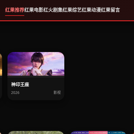
红果推荐
红果电影
红火剧集
红果综艺
红果动漫
红果留言
神印王座
2026
影视