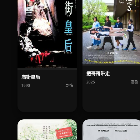
把哥哥带走
庙街皇后
2025
喜剧
1990
剧情