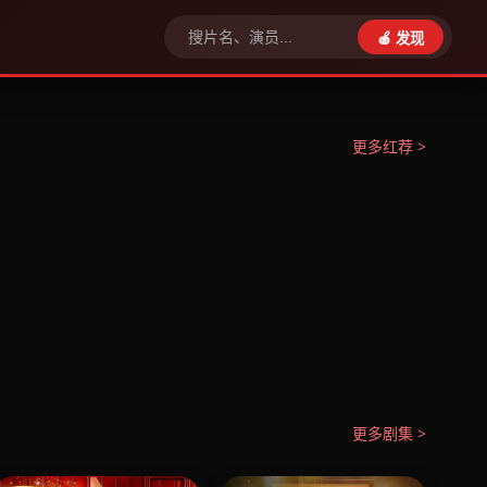
🍎 发现
更多红荐 >
更多剧集 >