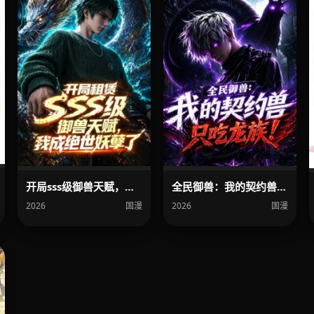
开局sss级御兽天赋，我成绝世妖孽
全民御兽：我的契约兽只吃龙族
2026
国漫
2026
国漫