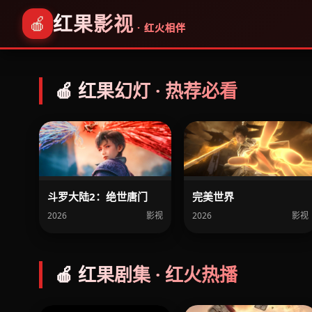
红果影视
🍎
· 红火相伴
🍎 红果幻灯 · 热荐必看
斗罗大陆2：绝世唐门
完美世界
2026
影视
2026
影视
🍎 红果剧集 · 红火热播